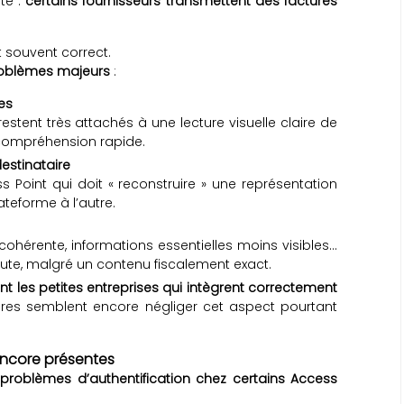
te :
certains fournisseurs transmettent des factures
.
 souvent correct.
problèmes majeurs
:
es
stent très attachés à une lecture visuelle claire de
 compréhension rapide.
estinataire
s Point qui doit « reconstruire » une représentation
ateforme à l’autre.
ohérente, informations essentielles moins visibles…
ute, malgré un contenu fiscalement exact.
t les petites entreprises qui intègrent correctement
ures semblent encore négliger cet aspect pourtant
 encore présentes
problèmes d’authentification chez certains Access