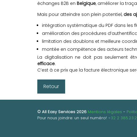
échanges B2B en
Belgique
, améliorer la traça
Mais pour atteindre son plein potentiel,
des a
intégration systématique du PDF dans les fl
amélioration des procédures d’authentifica
limitation des doublons et meilleure coordin
montée en compétence des acteurs techn
La digitalisation ne doit pas seulement êt
efficace
.
C’est à ce prix que la facture électronique se
Retour
© All Easy Services 2026
Mentions légales
Polit
Pour nous joindre: un seul numéro!
+32 2
385.23.