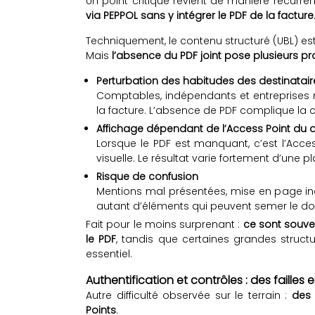
Un point critique revient de manière récurren
via PEPPOL sans y intégrer le PDF de la facture
Techniquement, le contenu structuré (UBL) est
Mais
l’absence du PDF joint pose plusieurs 
Perturbation des habitudes des destinatair
Comptables, indépendants et entreprises re
la facture. L’absence de PDF complique la
Affichage dépendant de l’Access Point du d
Lorsque le PDF est manquant, c’est l’Acces
visuelle. Le résultat varie fortement d’une pl
Risque de confusion
Mentions mal présentées, mise en page inc
autant d’éléments qui peuvent semer le do
Fait pour le moins surprenant :
ce sont souven
le PDF
, tandis que certaines grandes struct
essentiel.
Authentification et contrôles : des failles
Autre difficulté observée sur le terrain :
des 
Points
.