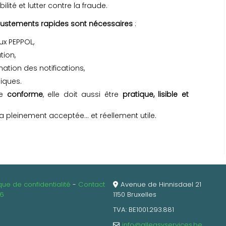
bilité et lutter contre la fraude.
justements rapides sont nécessaires
:
ux PEPPOL,
tion,
ation des notifications,
iques.
re
conforme
, elle doit aussi être
pratique, lisible et
ra pleinement acceptée… et réellement utile.
ique de confidentialité
Contact
Avenue de Hinnisdael 21
26
1150 Bruxelles
TVA: BE1001.293.881
info@alleasyservices.be