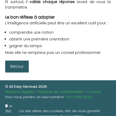
Et surtout, il
valide chaque réponse
avant de vous la
transmettre.
Le bon réflexe à adopter
L’intelligence artificielle peut être un excellent outil pour :
comprendre une notion
obtenir une première orientation
gagner du temps
Mais elle ne remplace pas un conseil professionnel.
Retour
© All Easy Services 2026
Mentions légales
Politique de confidentialité
Contact
Pour nous joindre: un seul numéro!
+32 2
385.23.26
Avenue de Hinnisdael 21
Ce site utilise des cookies, afin de vous garantir
1150 Bruxelles